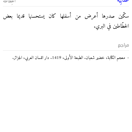
عُقابِية
الخِطاطة
سكّين صدرها أعرض من أسفلها كان يستحسنها قديما بعض
الخطّاطين في البري.
مراجع
معجم الكتابة، خضير شعبان. الطبعة الأولى، 1419. دار اللسان العربي، الجزائر.