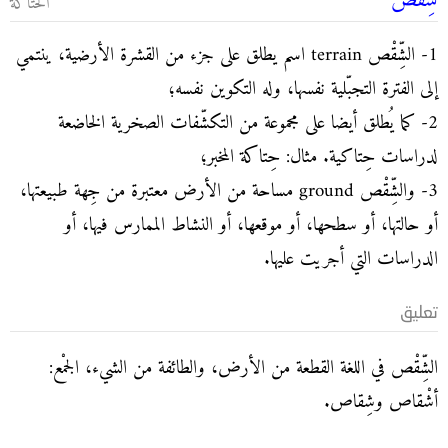
شِقْص
الحتاكة
1- الشِّقْص terrain اسم يطلق على جزء من القشرة الأرضية، ينتمي
إلى الفترة التجبّلية نفسها، وله التكوين نفسه؛
2- كما يُطلق أيضا على مجموعة من التكشّفات الصخرية الخاضعة
لدراسات حِتاكية. مثال: حِتاكة المخبر؛
3- والشِّقْص ground مساحة من الأرض معتبرة من جِهة طبيعتها،
أو حالتها، أو سطحها، أو موقعها، أو النشاط الممارس فيها، أو
الدراسات التي أجريت عليها.
تعليق
الشِّقْص في اللغة القطعة من الأرض، والطائفة من الشيء، الجمْع:
أشْقاص وشِقاص.