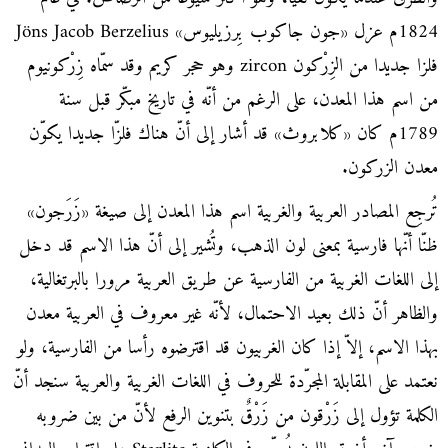
1824م عزل «جون جاكوب بِرزيليوس» Jöns Jacob Berzelius
فلزا جديدا من الزِرْكون zircon وهو حجر كريم وقد سمّاه زِرْكونيوم
من اسم هذا المعدن، على الرغم من أنّه في تاريخ مبكّر قبل سنة
1789م كان «كلابروث» قد أشار إلى أنّ هناك فلزّا جديدا يكوّن
معدن الزركون.
تُرجِع المصادر العربية والغربية اسم هذا المعدن إلى صيغة «زَرَجون»
ظنّا أنّها فارسية بمعنى لون الذهب، وتُشير إلى أنّ هذا الاسم قد دخل
إلى اللغات الغربية من الفارسية عن طريق العربية مرورا بالبرتغالية،
والظاهر أنّ ذلك بعيد الاحتمال، لأنّه غير معروف في العربية معدن
بهذا الاسم، إلاّ إذا كان الغربيون قد اقترضوه رأسا من الفارسية، ولو
نعتمد على المقابلة المجرّدة للحروف في اللغات الغربية والعربية سنجد أنّ
الكلمة تؤول إلى زَرْقون من زَرْقٌ بتنوين الرفع لأنّ من بين ضروبه