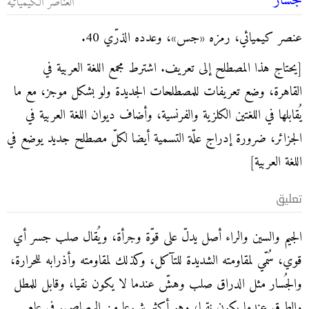
جُسار
العناصر الكيميائية
عنصر كيميائي، رمزه «جس»، وعدده الذرّي 40.
[يحتاج هذا المصطلح إلى تعريف. اشترط مجمع اللغة العربية في
القاهرة، وضع تعريفات للمصطلحات الجديدة ولو بشكل موجز، مع ما
يُقابلها في اللغتين الكلزية والفرنسية، وأضاف ديوان اللغة العربية في
الجزائر، ضرورة إدراج علّة التسمية أيضا لكلّ مصطلح جديد يوضع في
اللغة العربية]
تعليق
الجيم والسين والراء أصل يدلّ على قوّة وجرأة، ويُقال صلب جسر أي
قوي، سُمّي لمقاومته الشديدة للتآكل، وكذلك لمقاومته وأذرابه للحرارة،
والجُسار مثل الدراق صلب وهشّ عندما لا يكون نقيا، وقابل للمطل
والطرق عندما يكون نقيا، وهو أكثر شيوعا من الرصاص. في عام