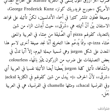
ضرب آخر أزرق اللون يُسمّى في الكلزية Starlite على اقتراح العِداني
الأمريكي «جورج فريدريك كونز» George Frederick Kunz،
وصيغة فَعْلون تنتشر كثيرا في أسماء الأندلسيين، لكنّ تأثيله على قواعد
الاستفان بيّن أنّ أثيلته هي «شَرْقٌ»، حيث أُبدلت الزاء من شين
بالتعدية، كقولهم pizza أي الصَّليقة من عِشاء في العربية والمعنى
عَشاء p-izza، وممّا يُدعّم هذا التخريج أنّنا نجد صيغة أخرى لاسم هذا
المعدن على شكل jargon وهي تسمية مهملة اليوم، إلاّ أنّها تدلّ في
بعض التصنيفات على ضرب من الزركون يتميّز بالمَهاء colourless
والشَّفافة، تأثيل كلمة jargon يُعطينا أيضا الأثيلة نفسها في العربية أي
«شرقٌ»، لأنّ الحرف «j» يُبدل من شين كقولهم في الكلزية jackal
وفي الفرنسية chacal، ومثلها chamelle في الفرنسية، هي في العربية
جَمَل.
مترادف