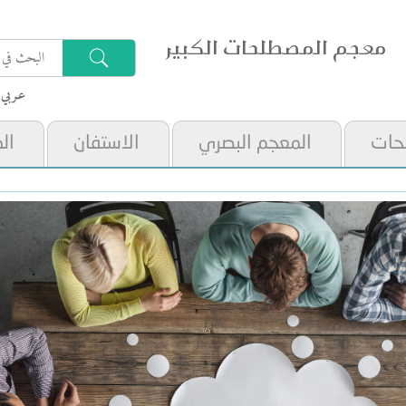
معجم المصطلحات الكبير
عـربي
حات
المعجم البصري
الاستفان
ال