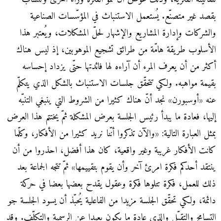
بقصد غير متصنّع. يُستعمل الاستنباث في المؤسّسات الصناعية
والشركات وإدارة المشاريع والإشهار لحلّ المشكلات، ويُعتبر هذا
الأسلوب طريقة هامّة من طرائق تشجيع الموهوبين، إذ ليس هناك
أكثر من أن يعرف المرء أن آراءه لها فائدتها حتّى يزداد إحساسه
بقيمة مواهبه. ولكي تتحقّق جلسات الاستنباث بالشكل الذي يتكلّم
عنه «أوسبورن» نجد أنّ هناك كثيرا من الشروط التي ينبغي التنبّه
إليها، فعادة ما يبدأ رئيس الجلسة بعرض المشكلة ثمّ يختتم هذا العرض
بمثل العبارة التالية: «والآن تذكروا أنّنا نريد كثيرا من الأفكار، وكلّما
كانت الأفكار غريبة وغير واقعية، كان هذا أفضل، احذروا من أن
ينتقد أحدكم فكرة امرئ آخر وأن يقوم بتقييمها» ثمّ تتجه الجماعة بعد
ذلك للعمل، فكرة تتلوها فكرة وعقول يقدح بعضها بعضا في حركة
دائمة، ولكي تحقّق الجلسة مزيدا من الفاعلية يُحبّذ أن يسود الجلسة جو
التسامح والتقبّل والذي عادة ما يكون بعيدا عن الرسمية والتكلّف. وقد