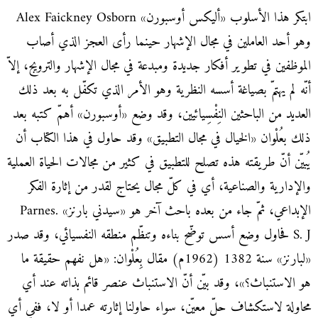
ابتكر هذا الأسلوب «أليكس أوسبورن» Alex Faickney Osborn
وهو أحد العاملين في مجال الإشهار حينما رأى العجز الذي أصاب
الموظفين في تطوير أفكار جديدة ومبدعة في مجال الإشهار والترويج، إلاّ
أنّه لم يهتمّ بصياغة أسسه النظرية وهو الأمر الذي تكفّل به بعد ذلك
العديد من الباحثين النِفْسِيائيين، وقد وضع «أوسبورن» أهمّ كتبه بعد
ذلك بعُلْوان «الخيال في مجال التطبيق» وقد حاول في هذا الكتاب أن
يُبيّن أنّ طريقته هذه تصلح للتطبيق في كثير من مجالات الحياة العملية
والإدارية والصناعية، أي في كلّ مجال يحتاج لقدر من إثارة الفكر
الإبداعي، ثمّ جاء من بعده باحث آخر هو «سيدني بارنز» Parnes.
S. J فحاول وضع أسس توضّح بناءه وتنظّم منطقه النفسيائي، وقد صدر
«لبارنز» سنة 1382 (1962م) مقال بِعُلْوان: «هل نفهم حقيقة ما
هو الاستنباث؟»، وقد بيّن أنّ الاستنباث عنصر قائم بذاته عند أي
محاولة لاستكشاف حلّ معيّن، سواء حاولنا إثارته عمدا أو لا، ففي أي