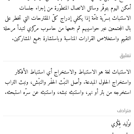
أمكن اليوم بتوفّر وسائل الاتصال المتطوّرة من إجراء جلسات
الاستنباث بسرّية تامّة إذا يكفي إدراج كلّ المقترحات التي تخطر على
بال المجتمعين عبر حواسيبهم ثم جمعها من حاسوب مركزي لتبدأ مرحلة
التقييم واستخلاص القرارات المناسبة وباستشارة جميع المشاركين.
تعليق
الاستنباث لغة هو الاستنباط والاستخراج أي استنباط الأفكار
واستخراج الحلول المبدعة. وأصل النبْث الحفْر والنبْش، ونبث التراب
استخرجه من بئر أو نهر، واستنبثه نبشه، واستنبثه عن سرّه استبحثه.
مترادف
توْليد فِكْري