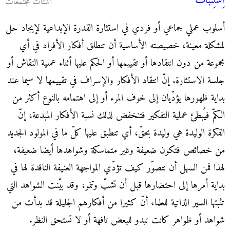
اِسْتِنْباث
أشْتات مجتمعات
أسلوب عملي جماعي أو فردي في استثارة القدرة الإبداعية لإيجاد حل
لمشكلة معينة، خصيصته الأساسية أن تنطلق أفكار الأفراد في أي
مجموعة من دون انتقادها أو تقييمها أو الحكم عليها أثناء عملية النقاش أو
جلسة الاستثارة. إنّ انتقاد الأفكار والإسراف في تقييمها لا سيما عند
بداية ظهورها يؤدّيان إلى خوف المرء أو إلى اهتمامه بالنوع أكثر من
الكمّ فيُبطئ عملية التفكير فتنخفض لذلك نسبة الأفكار المبدعة، إنّ
الفكرة الوليدة هي وليدة بحقّ، أي تنطبق عليها كلّ ما في المولود الجديد
من خصائص فتكون ضعيفة وغير متماسكة وشواهدها أيضا ضعيفة،
لهذا فمن السهل أن نتصوّر كيف تؤدّي المواجهة العنيفة الناقدة لها في
بداية أمرها إلى احتضارها قبل أن تشبّ وتنمو، وقد بيّنت الشواهد التي
تثبتها السير الذاتية للعلماء أنّ كثيرا من أفكارهم الجليلة قد بدأت من
شواهد أو ظواهر كانت تبدو للبعض تافهة أو لا تستحق النظر.