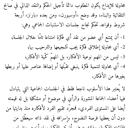
محاولة للإبداع يكون المطلوب دائما تأجيل الحكم والنقد الذاتي في صالح
التلقائية والبناء، وقد وضع «أوسبورن» ومن بعده «بارنز» أربعة
شروط وقواعد تحكم نجاح جلسات الاستنباث الجماعي وهي:
1-
أن يمتنع أي عضو من نقد أي فكرة امتناعا تامّا خلال الجلسة؛
2-
أي محاولة إطلاق فكرة يجب تشجيعها والترحيب بها؛
3- ليس من المهم نوعية الأفكار، بل المهمّ كمّية الأفكار؛
4- أي محاولة لتنمية فكرة ينبغي تقبّلها أو إضافة عناصر عليها أو ربطها
بغيرها من الأفكار.
لا يُعتبر هذا الأسلوب ناجعا فقط في الجلسات الجماعية التي يتبادل
فيها أعضاء الجماعة المشورة والرأي في موضوع أو مشكلة بل له قيمته
أيضا على المستوى الفردي، فمجرّد تقييم الفرد لأفكاره منذ بدايتها من
دون أن يعطيها فرصة النضوج، وإسرافه في نقد ذاته سيعطّل من
تلقائيته الفكرية، وذلك عوض أن تنمو الفكرة وراء أخرى وتنساب