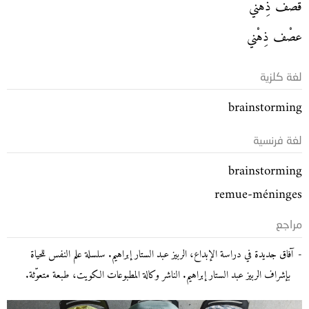
قصْف ذِهْني
عصْف ذِهْني
لغة كلزية
brainstorming
لغة فرنسية
brainstorming
remue-méninges
مراجع
آفاق جديدة في دراسة الإبداع، الربيز عبد الستار إبراهيم. سلسلة علم النفس للحياة
بإشراف الربيز عبد الستار إبراهيم. الناشر وكالة المطبوعات الكويت، طبعة متعوّثة.