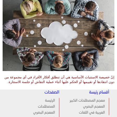
إنّ خصيصة الاستنباث الأساسية هي أن تنطلق أفكار الأفراد في أي مجموعة من
دون انتقادها أو تقييمها أو الحكم عليها أثناء عملية النقاش أو جلسة الاستثارة.
أقسام رئيسة
الصفحات
معجم المصطلحات الكبير
الرئيسة
المعجم البصري
المصطلحات
العربية في اللغات
المعجم البصري