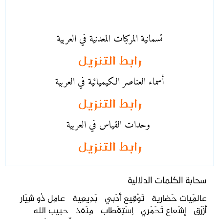
تسمانية المركبات المعدنية في العربية
رابط التنزيل
أسماء العناصر الكيميائية في العربية
رابط التنزيل
وحدات القياس في العربية
رابط التنزيل
سحابة الكلمات الدلالية
عالَمِيات حَضارِية
تَوْقِيع أَدَبي
بَدِيعِية
عامِل ذُو شِيَار
أَزْرَق
إشْعاع تَحْمَرِي
اِسْتِقْطاب
مِنْفذ
حبيب الله