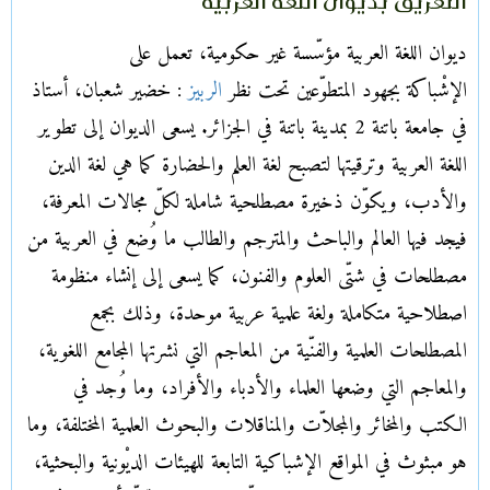
التعريف بديوان اللغة العربية
ديوان اللغة العربية مؤسّسة غير حكومية، تعمل على
الإشْباكة بجهود المتطوّعين تحت نظر
الربيز
: خضير شعبان، أستاذ
في جامعة باتنة 2 بمدينة باتنة في الجزائر. يسعى الديوان إلى تطوير
اللغة العربية وترقيتها لتصبح لغة العلم والحضارة كما هي لغة الدين
والأدب، ويكوّن ذخيرة مصطلحية شاملة لكلّ مجالات المعرفة،
فيجد فيها العالم والباحث والمترجم والطالب ما وُضع في العربية من
مصطلحات في شتّى العلوم والفنون، كما يسعى إلى إنشاء منظومة
اصطلاحية متكاملة ولغة علمية عربية موحدة، وذلك بجمع
المصطلحات العلمية والفنّية من المعاجم التي نشرتها المجامع اللغوية،
والمعاجم التي وضعها العلماء والأدباء والأفراد، وما وُجد في
الكتب والمخائر والمجلاّت والمناقلات والبحوث العلمية المختلفة، وما
هو مبثوث في المواقع الإشباكية التابعة للهيئات الديْونية والبحثية،