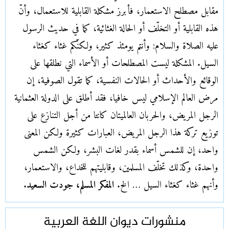
مقابل مصطلح الاستعمار، فأبرز مشكلة القابلية للاستعمال، وأنّ
هذه القابلية أو التخلّف أو الحالة الغثائية، كما في حديث الرسول
عليه الصلاة والسلام: وأنتم يومئذ كثير، ولكنّكم غثاء كغثاء
السيل. المشكلة ليست المصطلحات أو الأسماء التي نطلقها على
الوقائع والأحداث أو الحالات النفسية، كما تقول الصوفية، إن
مرض العالم الإسلامي ليس خافيا، فقد أطلق على الدولة العثمانية
الرجل المريض، والحربان العالميتان كانتا من أجل التنازع على
توزيع تركة هذا الرجل المريض، العبارات كثيرة ولكن المعنى
واحد، إن للشمس أسماء بقدر لغات البشر، ولكن الشمس
واحدة، وكذلك تخلّف المسلمين، وقابليتهم للخداع، والاستعمار،
وأنهم غثاء كغثاء السيل … الخ.
المفكر المسلم، جودت السعيد
.
منشورات ديوان اللغة العربية